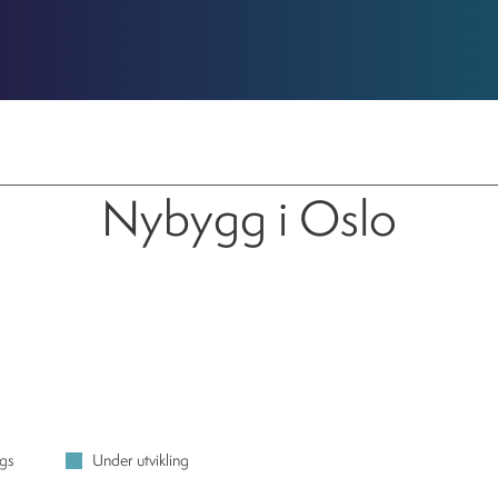
Boliger til sal
Boliger til salgs
Nybygg i Oslo
lgs
Under utvikling