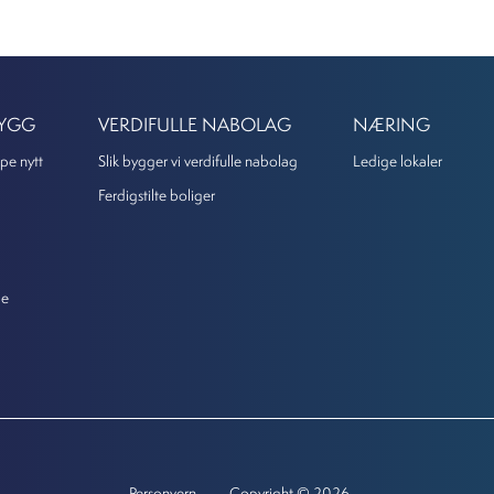
BYGG
VERDIFULLE NABOLAG
NÆRING
pe nytt
Slik bygger vi verdifulle nabolag
Ledige lokaler
Ferdigstilte boliger
de
Personvern
Copyright © 2026