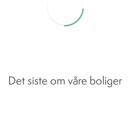
Østraadt Havn aktuelt
Det siste om våre boliger
Hvordan delta på salgsstart trinn 3 fase 3
Godkjent reguleringsplan!