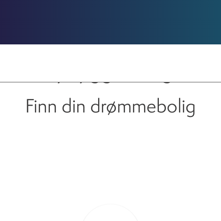
Boliger til sal
Nybygg til salgs
Finn din drømmebolig