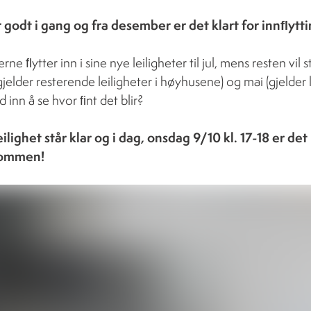
godt i gang og fra desember er det klart for innﬂytti
ne ﬂytter inn i sine nye leiligheter til jul, mens resten vil s
gjelder resterende leiligheter i høyhusene) og mai (gjelder
ed inn å se hvor ﬁnt det blir?
ilighet står klar og i dag, onsdag 9/10 kl. 17-18 er det 
kommen!