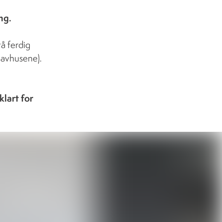
ng.
tå ferdig
 lavhusene).
klart for