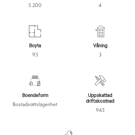
5 200
4
Boyta
Våning
93
3
Boendeform
Uppskattad
driftskostnad
Bostadsrättslägenhet
943