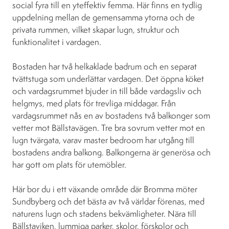
social fyra till en yteffektiv femma. Här finns en tydlig
uppdelning mellan de gemensamma ytorna och de
privata rummen, vilket skapar lugn, struktur och
funktionalitet i vardagen.
Bostaden har två helkaklade badrum och en separat
tvättstuga som underlättar vardagen. Det öppna köket
och vardagsrummet bjuder in till både vardagsliv och
helgmys, med plats för trevliga middagar. Från
vardagsrummet nås en av bostadens två balkonger som
vetter mot Bällstavägen. Tre bra sovrum vetter mot en
lugn tvärgata, varav master bedroom har utgång till
bostadens andra balkong. Balkongerna är generösa och
har gott om plats för utemöbler.
Här bor du i ett växande område där Bromma möter
Sundbyberg och det bästa av två världar förenas, med
naturens lugn och stadens bekvämligheter. Nära till
Bällstaviken, lummiga parker, skolor, förskolor och