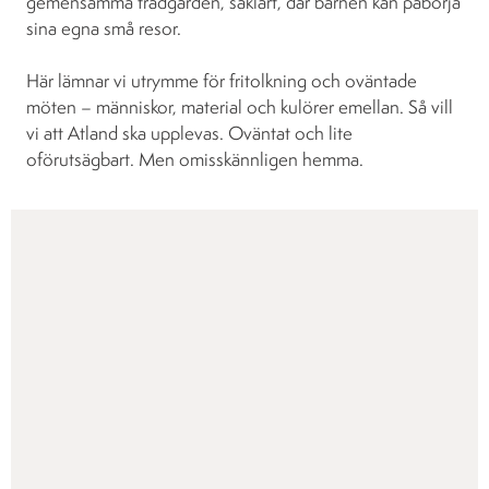
gemensamma trädgården, såklart, där barnen kan påbörja
sina egna små resor.
Här lämnar vi utrymme för fritolkning och oväntade
möten – människor, material och kulörer emellan. Så vill
vi att Atland ska upplevas. Oväntat och lite
oförutsägbart. Men omisskännligen hemma.