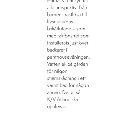
Här tar vi hänsyn till
alla perspektiv. Från
barnens rastlösa till
livsnjutarens
bakåtlutade – som
med takfönstret som
installerats just över
badkaret i
penthousevåningen.
Vattenlek på gården
för någon,
stjärnskådning i ett
varmt bad för någon
annan. Det är så
K/V Atland ska
upplevas.