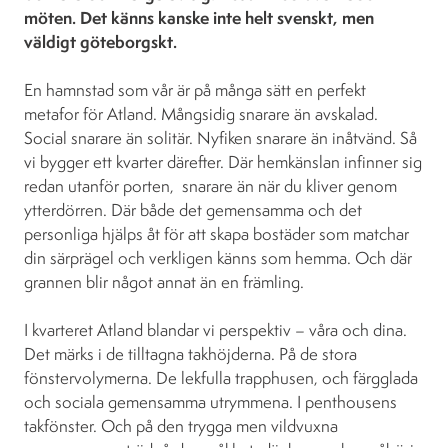
möten. Det känns kanske inte helt svenskt, men
väldigt göteborgskt.
En hamnstad som vår är på många sätt en perfekt
metafor för Atland. Mångsidig snarare än avskalad.
Social snarare än solitär. Nyfiken snarare än inåtvänd. Så
vi bygger ett kvarter därefter. Där hemkänslan infinner sig
redan utanför porten, snarare än när du kliver genom
ytterdörren. Där både det gemensamma och det
personliga hjälps åt för att skapa bostäder som matchar
din särprägel och verkligen känns som hemma. Och där
grannen blir något annat än en främling.
I kvarteret Atland blandar vi perspektiv – våra och dina.
Det märks i de tilltagna takhöjderna. På de stora
fönstervolymerna. De lekfulla trapphusen, och färgglada
och sociala gemensamma utrymmena. I penthousens
takfönster. Och på den trygga men vildvuxna