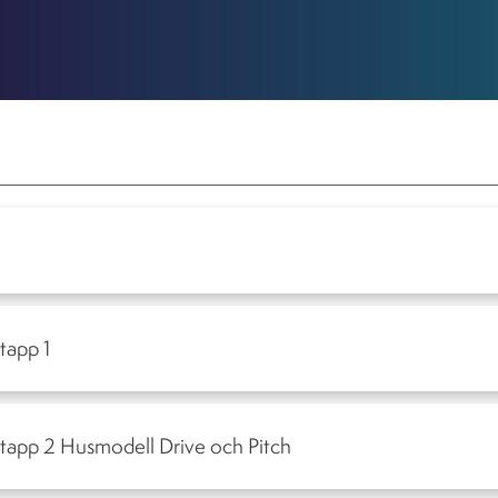
Hitta din bostad
Att köpa nyproduktion
Nyhe
Dokument
etapp 1
- Etapp 2 Husmodell Drive och Pitch