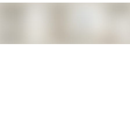
Har du frågor, eller vill veta mer, kontakta våra
fastighetsmäklare på Erik Olsson Nyproduktion som
kommer att hålla i försäljningen av bostäderna i
Spinneriet.
Lisa Forsblad Beckman
Tel: 076-893 12 14