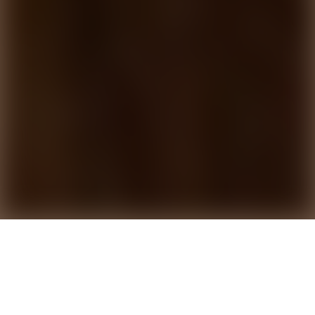
Penthousens stilkoncept
Unika hem på Malmös bästa läge. Våningar utöver
det vanliga. Detta kräver en inredning som är