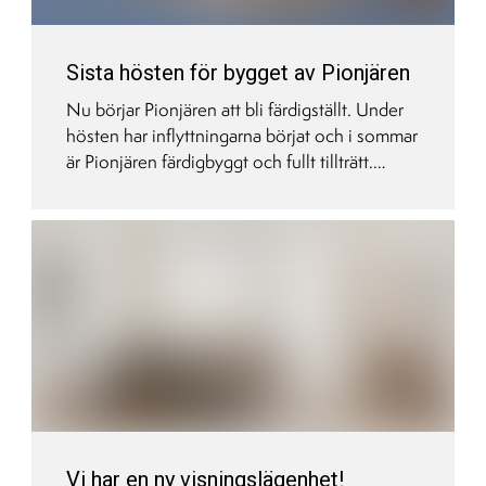
Sista hösten för bygget av Pionjären
Nu börjar Pionjären att bli färdigställt. Under
hösten har inflyttningarna börjat och i sommar
är Pionjären färdigbyggt och fullt tillträtt.
Under hösten har vi fått två fina
visningslägenheter och nu känns det verkligen
att vi snart är i mål med projektet.
Vi har en ny visningslägenhet!