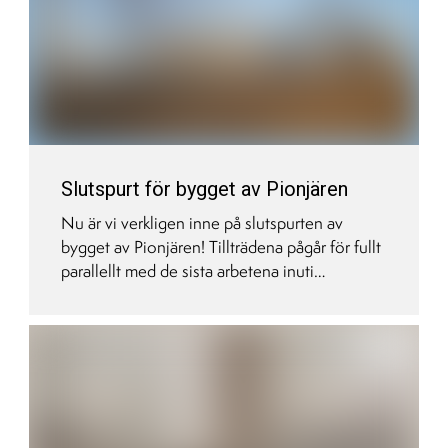
Slutspurt för bygget av Pionjären
Nu är vi verkligen inne på slutspurten av
bygget av Pionjären! Tillträdena pågår för fullt
parallellt med de sista arbetena inuti
lägenheterna och runt omkring huset. Se den
nästa sista filmen som dokumenterar hur
projektet växer fram.