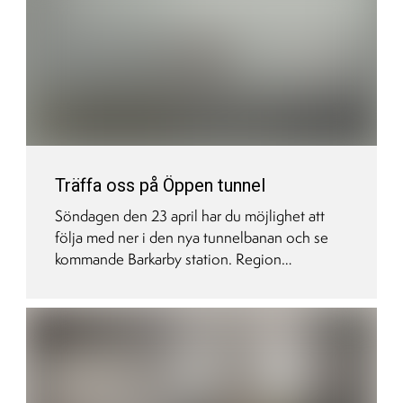
på att besöka utställningen om den
kommande stadsmiljön i området, där vi på
Nordr deltog.
Träffa oss på Öppen tunnel
Söndagen den 23 april har du möjlighet att
följa med ner i den nya tunnelbanan och se
kommande Barkarby station. Region
Stockholm öppnar upp den utsprängda
tunneln och stationsutrymmet för besökare,
och vi på Nordr finns givetvis på plats för att
berätta om våra kvarter i Veddestaden.