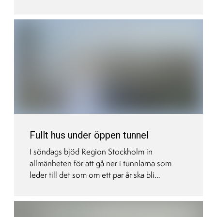
bland annat fått tak! Det är lätt att glömma
snöiga och blåsiga dagar när vi nu har
sommarvärme, så ta en titt på filmen för att
minnas våren som gått.
Fullt hus under öppen tunnel
I söndags bjöd Region Stockholm in
allmänheten för att gå ner i tunnlarna som
leder till det som om ett par år ska bli
tunnelbanestoppet Barkarby station. Över
4000 personer tog chansen att få en
förhandstitt och många av dem passade också