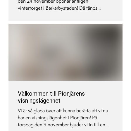
den 24 november öppnar äntligen
vintertorget i Barkarbystaden! Då tänds
misteln, isbanan ligger nyspolad för
skridskoåkning och det bjuds på glögg,
pepparkakor och varm choklad.
Välkommen till Pionjärens
visningslägenhet
Vi är så glada över att kunna berätta att vi nu
har en visningslägenhet i Pionjären! På
torsdag den 9 november bjuder vi in till en