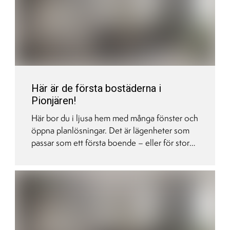
ger plats för ditt liv.
Här är de första bostäderna i
Pionjären!
Här bor du i ljusa hem med många fönster och
öppna planlösningar. Det är lägenheter som
passar som ett första boende – eller för stora
familjer, små barn och många vänner och
släktingar. Men vänta inte för länge, för i den
första etappen finns det bara 41 lägenheter.