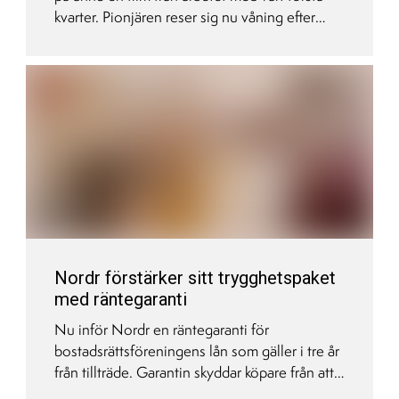
kvarter. Pionjären reser sig nu våning efter
våning och för varje vecka blir det tydligare
hur slutresultatet kommer att bli.
Nordr förstärker sitt trygghetspaket
med räntegaranti
Nu inför Nordr en räntegaranti för
bostadsrättsföreningens lån som gäller i tre år
från tillträde. Garantin skyddar köpare från att
kommande räntehöjningar slår igenom i höjda