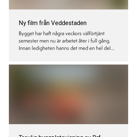
Ny film från Veddestaden
Bygget har haft några veckors välförtjänt
semester men nu är arbetet åter i full gång.
Innan ledigheten hanns det med en hel del
jobb på plats - kika på senaste filmen från
Veddestaden och Pionjären. I höst flyttar vi in!