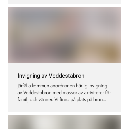
månadsavgifter och syftar till att öka tydlighet
och trygghet för de som köper en
nyproducerad bostad. Brf Pionjären i
Veddestaden omfattas av garantin.
Invigning av Veddestabron
Järfälla kommun anordnar en härlig invigning
av Veddestabron med massor av aktiviteter för
familj och vänner. Vi finns på plats på bron
och arrangerar också en extra visning i
visningslokalen i Barkarby. Välkomna!