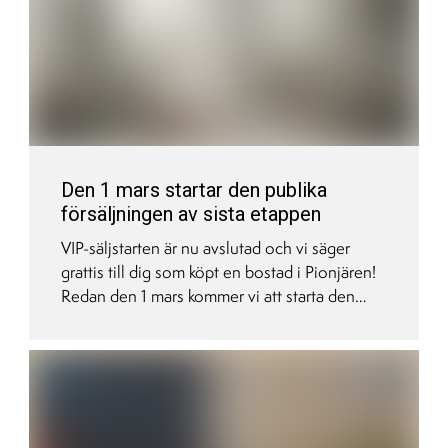
Den 1 mars startar den publika
försäljningen av sista etappen
VIP-säljstarten är nu avslutad och vi säger
grattis till dig som köpt en bostad i Pionjären!
Redan den 1 mars kommer vi att starta den
publika försäljningen av de kvarvarande
bostäderna på vår hemsida samt på Hemnet.
Här presenterar vi förhandsinformation om
priser och exempel på de lägenheter vi
släpper.