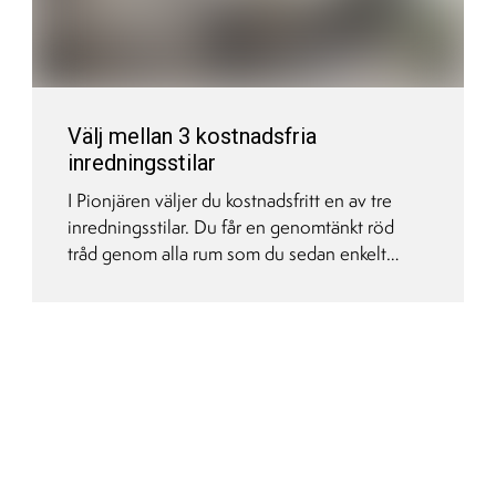
Välj mellan 3 kostnadsfria
inredningsstilar
I Pionjären väljer du kostnadsfritt en av tre
inredningsstilar. Du får en genomtänkt röd
tråd genom alla rum som du sedan enkelt
bygger vidare på med dina egna möbler och
inredning. Det är som att anlita en
inredningsarkitekt för att skapa ett både
trivsamt och personligt funktionellt hem - men
vi har redan gjort jobbet åt dig!