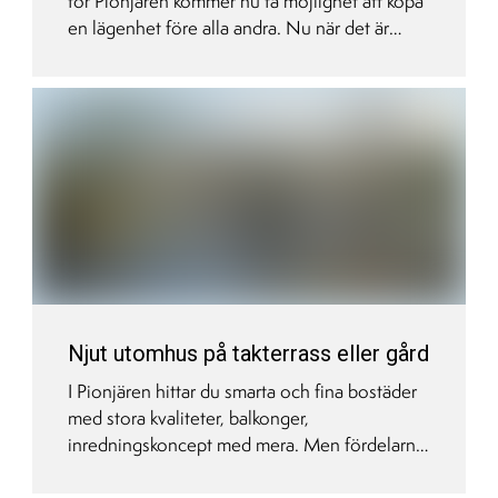
för Pionjären kommer nu få möjlighet att köpa
en lägenhet före alla andra. Nu när det är
dags att lansera bostäderna och försäljningen
drar igång är det två datum du måste komma
ihåg; 3 juni och 8 juni!
Njut utomhus på takterrass eller gård
I Pionjären hittar du smarta och fina bostäder
med stora kvaliteter, balkonger,
inredningskoncept med mera. Men fördelarna
tar inte slut utanför lägenheten utan du har
tillgång till både en välplanerad gård och