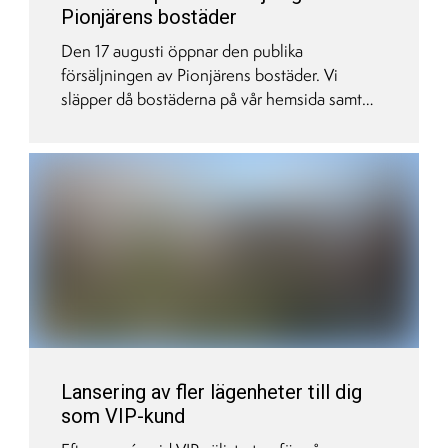
Pionjärens bostäder
Den 17 augusti öppnar den publika
försäljningen av Pionjärens bostäder. Vi
släpper då bostäderna på vår hemsida samt
Hemnet. Ett till fyra rum och kök erbjuds varav
vissa fyror har en potentiell uthyrningsdel.
Kontakta mäklarna redan nu om du är
intresserad!
Lansering av fler lägenheter till dig
som VIP-kund