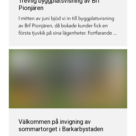
Trevlig byggplatsvisning av Brf
Pionjären
I mitten av juni bjöd vi in till byggplatsvisning
av Brf Pionjären, då bokade kunder fick en
första tjuvkik på sina lägenheter. Fortfarande är
det mest betong, men det går ändå att få en
känsla av hur det kommer att bli. Vår fotograf
följde med och filmade visningen.
Välkommen på invigning av
sommartorget i Barkarbystaden