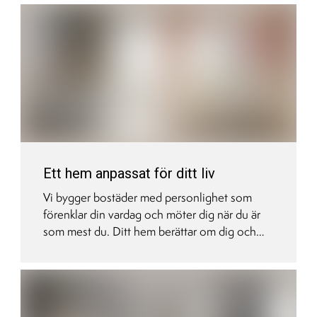
gemensam takterrass som vi berättar mer om
idag. Vi vill skapa två oaser för dig som bor
här, både under tiden stadsdelen växer fram
och så klart sen – när Veddestaden står färdig.
Ett hem anpassat för ditt liv
Vi bygger bostäder med personlighet som
förenklar din vardag och möter dig när du är
som mest du. Ditt hem berättar om dig och
ger en inblick i livet som utspelar sig där. Och
alla vi människor är olika. Därför har du som vi
tidigare berättat, tre inredningsstilar att
kostnadsfritt välja mellan. Utöver det ger vi dig
möjligheten till Egna val, som gör att hemmet