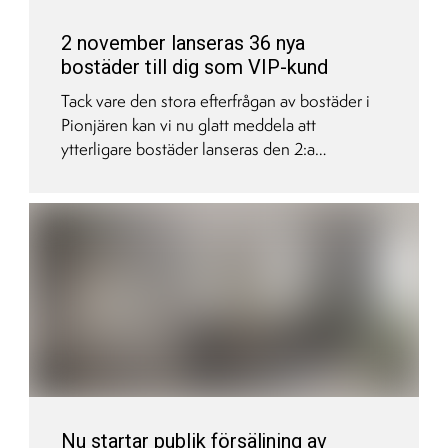
2 november lanseras 36 nya
bostäder till dig som VIP-kund
Tack vare den stora efterfrågan av bostäder i
Pionjären kan vi nu glatt meddela att
ytterligare bostäder lanseras den 2:a
november till dig som är VIP-kund. Bland
annat kommer fler lägenheter mot parken, en
etagevåning med uthyrningsdel och superfina
treor i gavelläge. Bostäderna kommer kosta
från 1 450 000 kr.
Nu startar publik försäljning av