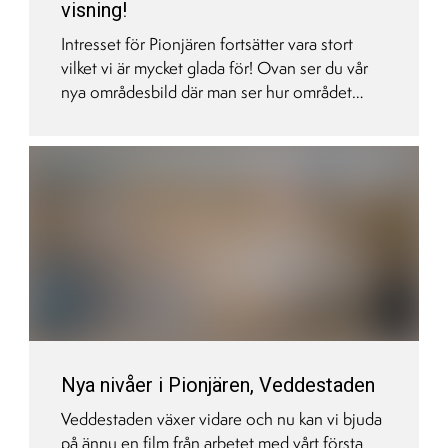
visning!
Intresset för Pionjären fortsätter vara stort
vilket vi är mycket glada för! Ovan ser du vår
nya områdesbild där man ser hur området
kommer utvecklas framöver. Runtomkring
Pionjären kommer en helt ny stadsdel att växa
fram där du kommer kunna strosa runt bland
butiker, äta gott, vara med dina barn på
lekplatser, ta skogspromenader och åka skidor
i en inomhus hall. Pendeltåg och tunnelbana
kommer ligga runt hörnet.
Nya nivåer i Pionjären, Veddestaden
Veddestaden växer vidare och nu kan vi bjuda
på ännu en film från arbetet med vårt första