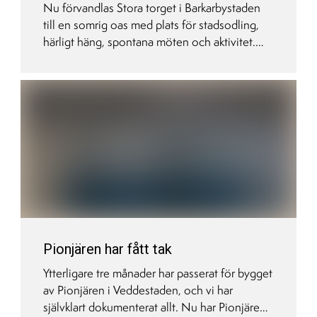
Nu förvandlas Stora torget i Barkarbystaden
till en somrig oas med plats för stadsodling,
härligt häng, spontana möten och aktivitet.
Den 25 maj bjuder Järfälla kommun och
Barkarbystaden in till festlig invigning med
musik och fika.
Pionjären har fått tak
Ytterligare tre månader har passerat för bygget
av Pionjären i Veddestaden, och vi har
självklart dokumenterat allt. Nu har Pionjären