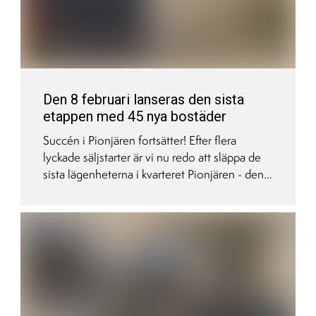
Den 8 februari lanseras den sista
etappen med 45 nya bostäder
Succén i Pionjären fortsätter! Efter flera
lyckade säljstarter är vi nu redo att släppa de
sista lägenheterna i kvarteret Pionjären - den
8 februari lanserar vi nya bostäder till dig som
är VIP-kund. Utöver några helt nya
lägenhetstyper kommer det även fler av
tidigare favoriter, t ex lägenheter med extra
takhöjd. Inom kort kommer du få se mer.