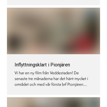
första titt. Välkommen!
Inflyttningsklart i Pionjären
Vi har en ny film från Veddestaden! De
senaste tre månaderna har det hänt mycket i
området och med vår första brf Pionjären.
Bland annat har de första boende nu flyttat in.