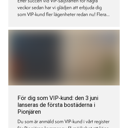
Efter succén vid VIP-säljstarten för några
veckor sedan har vi glädjen att erbjuda dig
som VIP-kund fler lägenheter redan nu! Flera
nya bostadstyper och priserna startar från 1
395 000 kr. Lägenheterna finns tillgängliga på
VIP-säljstartsidan och vi öppnar
bokningsanmälan 30/6 kl 10.00.
För dig som VIP-kund: den 3 juni
lanseras de första bostäderna i
Pionjären
Du som är anmäld som VIP-kund i vårt register