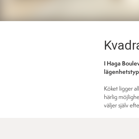
Kvadr
I Haga Boulev
lägenhetstype
Köket ligger a
härlig möjligh
väljer själv ef