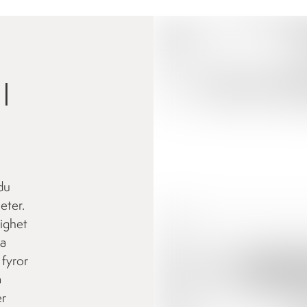
|
du
eter.
ighet
ka
 fyror
a
er