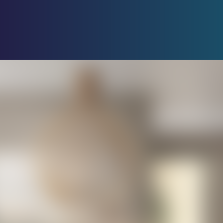
Hitta din bostad
Att köpa nyproduktion
Nyhe