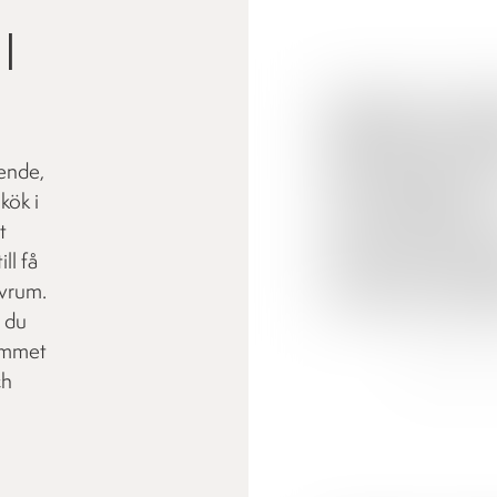
|
ende,
kök i
t
ll få
ovrum.
r du
rummet
ch