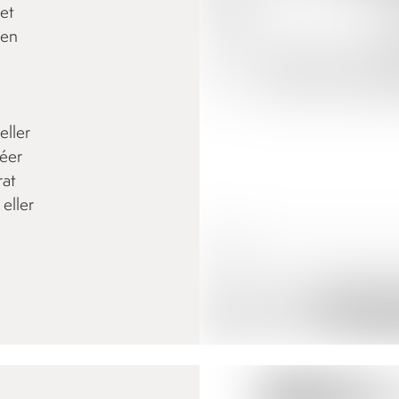
et
 en
eller
réer
rat
eller