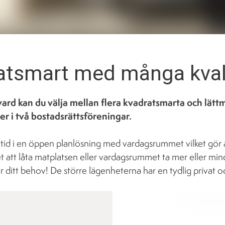
atsmart med många kval
ard kan du välja mellan flera kvadratsmarta och lät
r i två bostadsrättsföreningar.
lltid i en öppen planlösning med vardagsrummet vilket gör a
et att låta matplatsen eller vardagsrummet ta mer eller min
ter ditt behov! De större lägenheterna har en tydlig privat oc