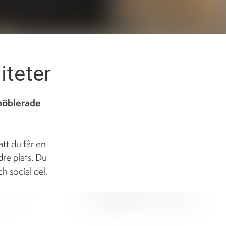
iteter
tmöblerade
tt du får en
dre plats. Du
h social del.