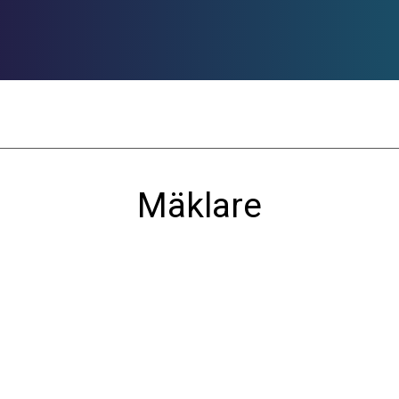
Hitta din bostad
Att köpa nyproduktion
Nyhe
Mäklare